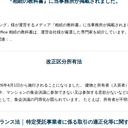
『相続の教科書』に当事務所が掲載されました。
ィング」様が運営するメディア『相続の教科書』に当事務所が掲載されま
cialist/eml-lawoffice 相続の教科書は、運営会社様が厳選した専門家を紹介
：...
改正区分所有法
26年4月1日から施行されることになりました。 建物と所有者（入居
中、マンションの集会決議に参加できない又は参加する意欲がないなど
して、集会決議の円滑化が図られています。 たとえば、所有者が不明な
ランス法 │ 特定受託事業者に係る取引の適正化等に関