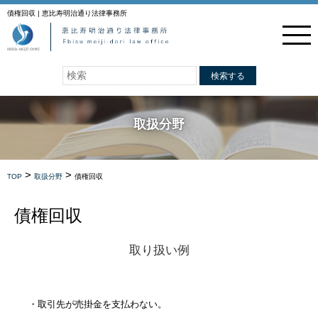
債権回収 | 恵比寿明治通り法律事務所
検索する
取扱分野
>
>
TOP
取扱分野
債権回収
債権回収
取り扱い例
・取引先が売掛金を支払わない。